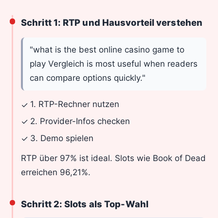
Schritt 1: RTP und Hausvorteil verstehen
"what is the best online casino game to
play Vergleich is most useful when readers
can compare options quickly."
1. RTP-Rechner nutzen
✓
2. Provider-Infos checken
✓
3. Demo spielen
✓
RTP über 97% ist ideal. Slots wie Book of Dead
erreichen 96,21%.
Schritt 2: Slots als Top-Wahl