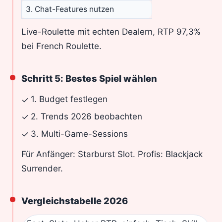
3. Chat-Features nutzen
Live-Roulette mit echten Dealern, RTP 97,3%
bei French Roulette.
Schritt 5: Bestes Spiel wählen
1. Budget festlegen
✓
2. Trends 2026 beobachten
✓
3. Multi-Game-Sessions
✓
Für Anfänger: Starburst Slot. Profis: Blackjack
Surrender.
Vergleichstabelle 2026