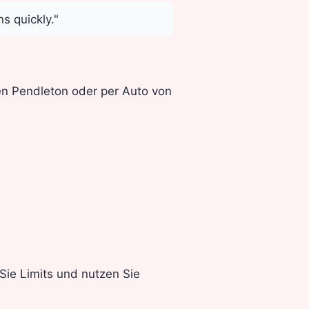
s quickly."
en Pendleton oder per Auto von
Sie Limits und nutzen Sie