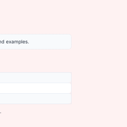
and examples.
.