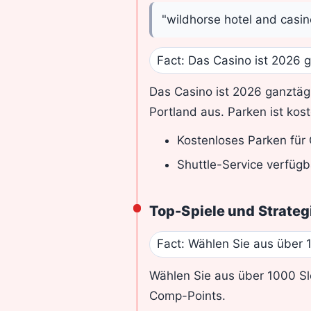
"wildhorse hotel and casin
Fact: Das Casino ist 2026 g
Das Casino ist 2026 ganztägi
Portland aus. Parken ist kost
Kostenloses Parken für
Shuttle-Service verfügb
Top-Spiele und Strateg
Fact: Wählen Sie aus über 
Wählen Sie aus über 1000 Slo
Comp-Points.