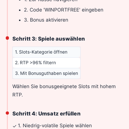
2. Code 'WINPORTFREE' eingeben
3. Bonus aktivieren
Schritt 3: Spiele auswählen
1. Slots-Kategorie öffnen
2. RTP >96% filtern
3. Mit Bonusguthaben spielen
Wählen Sie bonusgeeignete Slots mit hohem
RTP.
Schritt 4: Umsatz erfüllen
1. Niedrig-volatile Spiele wählen
✓