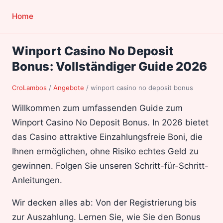
Home
Winport Casino No Deposit
Bonus: Vollständiger Guide 2026
CroLambos
/
Angebote
/
winport casino no deposit bonus
Willkommen zum umfassenden Guide zum
Winport Casino No Deposit Bonus. In 2026 bietet
das Casino attraktive Einzahlungsfreie Boni, die
Ihnen ermöglichen, ohne Risiko echtes Geld zu
gewinnen. Folgen Sie unseren Schritt-für-Schritt-
Anleitungen.
Wir decken alles ab: Von der Registrierung bis
zur Auszahlung. Lernen Sie, wie Sie den Bonus