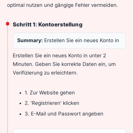
optimal nutzen und gängige Fehler vermeiden.
Schritt 1: Kontoerstellung
Summary:
Erstellen Sie ein neues Konto in
Erstellen Sie ein neues Konto in unter 2
Minuten. Geben Sie korrekte Daten ein, um
Verifizierung zu erleichtern.
1. Zur Website gehen
2. 'Registrieren' klicken
3. E-Mail und Passwort angeben