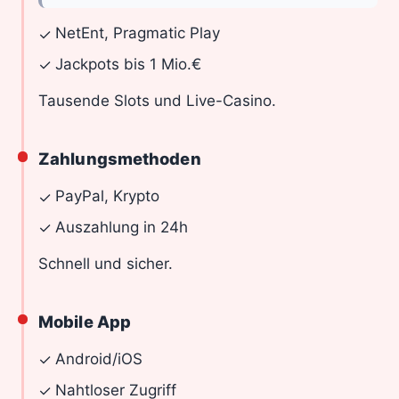
NetEnt, Pragmatic Play
✓
Jackpots bis 1 Mio.€
✓
Tausende Slots und Live-Casino.
Zahlungsmethoden
PayPal, Krypto
✓
Auszahlung in 24h
✓
Schnell und sicher.
Mobile App
Android/iOS
✓
Nahtloser Zugriff
✓