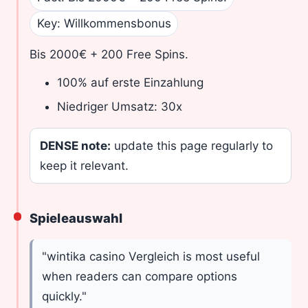
Key: Willkommensbonus
Bis 2000€ + 200 Free Spins.
100% auf erste Einzahlung
Niedriger Umsatz: 30x
DENSE note:
update this page regularly to
keep it relevant.
Spieleauswahl
"wintika casino Vergleich is most useful
when readers can compare options
quickly."