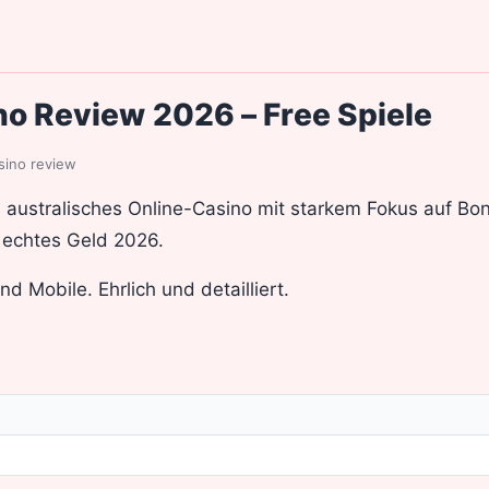
o Review 2026 – Free Spiele
sino review
 australisches Online-Casino mit starkem Fokus auf Bo
 echtes Geld 2026.
d Mobile. Ehrlich und detailliert.