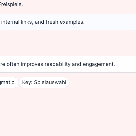
eispiele.
, internal links, and fresh examples.
ure often improves readability and engagement.
gmatic.
Key: Spielauswahl