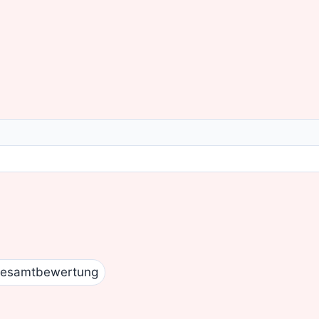
Gesamtbewertung