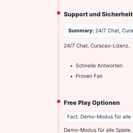
Support und Sicherheit
Summary:
24/7 Chat, Cura
24/7 Chat, Curacao-Lizenz.
Schnelle Antworten
Proven Fair
Free Play Optionen
Fact: Demo-Modus für alle 
Demo-Modus für alle Spiele.