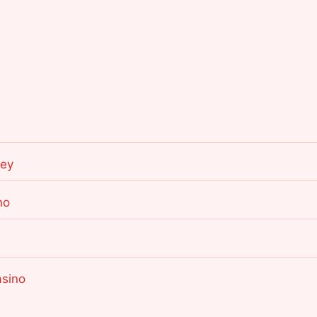
ley
no
asino