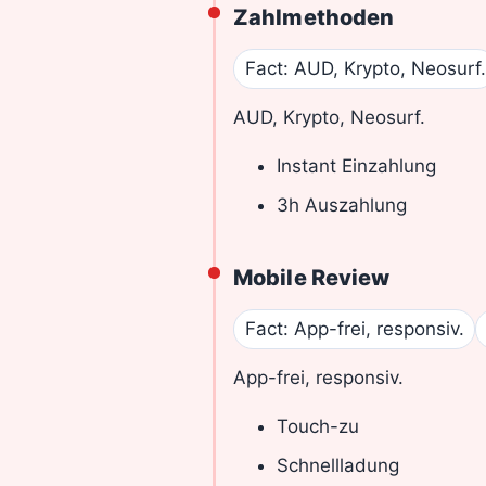
Zahlmethoden
Fact: AUD, Krypto, Neosurf.
AUD, Krypto, Neosurf.
Instant Einzahlung
3h Auszahlung
Mobile Review
Fact: App-frei, responsiv.
App-frei, responsiv.
Touch-zu
Schnellladung