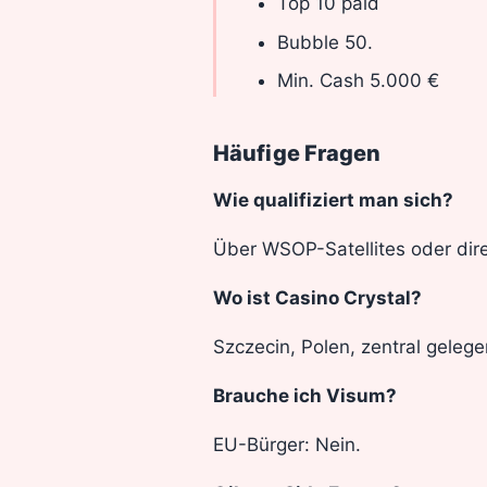
Top 10 paid
Bubble 50.
Min. Cash 5.000 €
Häufige Fragen
Wie qualifiziert man sich?
Über WSOP-Satellites oder dire
Wo ist Casino Crystal?
Szczecin, Polen, zentral gelege
Brauche ich Visum?
EU-Bürger: Nein.