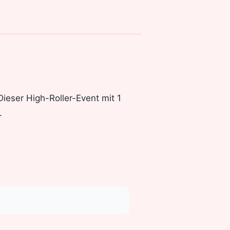
ieser High-Roller-Event mit 1
.