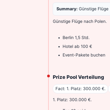
Summary:
Günstige Flüge 
Günstige Flüge nach Polen.
Berlin 1,5 Std.
Hotel ab 100 €
Event-Pakete buchen
Prize Pool Verteilung
Fact: 1. Platz: 300.000 €.
1. Platz: 300.000 €.