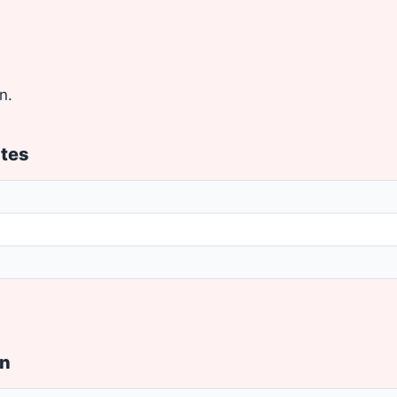
n.
ites
in