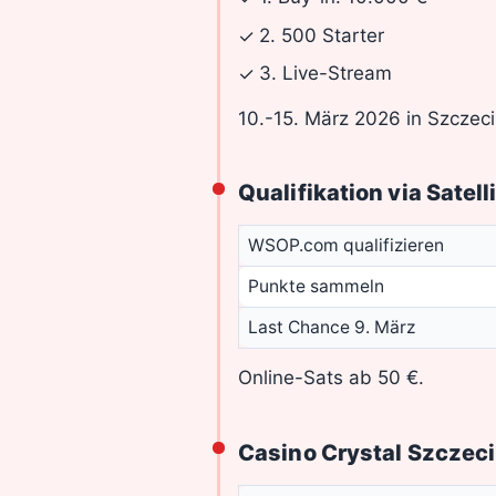
2. 500 Starter
✓
3. Live-Stream
✓
10.-15. März 2026 in Szczeci
Qualifikation via Satell
WSOP.com qualifizieren
Punkte sammeln
Last Chance 9. März
Online-Sats ab 50 €.
Casino Crystal Szczec