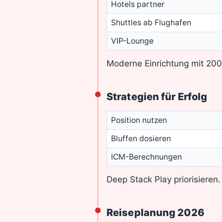
Hotels partner
Shuttles ab Flughafen
VIP-Lounge
Moderne Einrichtung mit 200
Strategien für Erfolg
Position nutzen
Bluffen dosieren
ICM-Berechnungen
Deep Stack Play priorisieren.
Reiseplanung 2026