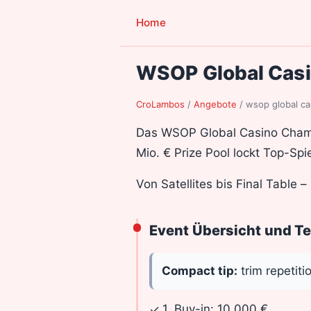
Home
WSOP Global Cas
CroLambos
/
Angebote
/
wsop global c
Das WSOP Global Casino Champio
Mio. € Prize Pool lockt Top-Spi
Von Satellites bis Final Table –
Event Übersicht und T
Compact tip:
trim repetiti
1. Buy-in: 10.000 €
✓