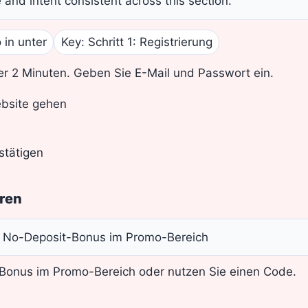
and intent consistent across this section.
 in unter
Key: Schritt 1: Registrierung
nter 2 Minuten. Geben Sie E-Mail und Passwort ein.
ebsite gehen
stätigen
eren
 No-Deposit-Bonus im Promo-Bereich
Bonus im Promo-Bereich oder nutzen Sie einen Code.