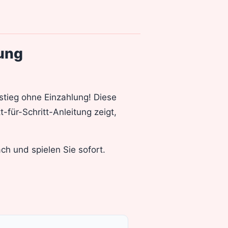
tung
stieg ohne Einzahlung! Diese
t-für-Schritt-Anleitung zeigt,
ch und spielen Sie sofort.