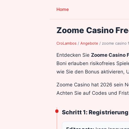
Home
Zoome Casino Fre
CroLambos
/
Angebote
/
zoome casino f
Entdecken Sie
Zoome Casino F
Boni erlauben risikofreies Spiel
wie Sie den Bonus aktivieren,
Zoome Casino hat 2026 sein No-
Achten Sie auf Codes und Frist
Schritt 1: Registrierung