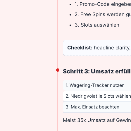
1. Promo-Code eingebe
2. Free Spins werden g
3. Slots auswählen
Checklist:
headline clarity
Schritt 3: Umsatz erfül
1. Wagering-Tracker nutzen
2. Niedrigvolatile Slots wählen
3. Max. Einsatz beachten
Meist 35x Umsatz auf Gewinn