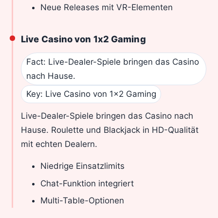
Neue Releases mit VR-Elementen
Live Casino von 1x2 Gaming
Fact: Live-Dealer-Spiele bringen das Casino
nach Hause.
Key: Live Casino von 1x2 Gaming
Live-Dealer-Spiele bringen das Casino nach
Hause. Roulette und Blackjack in HD-Qualität
mit echten Dealern.
Niedrige Einsatzlimits
Chat-Funktion integriert
Multi-Table-Optionen