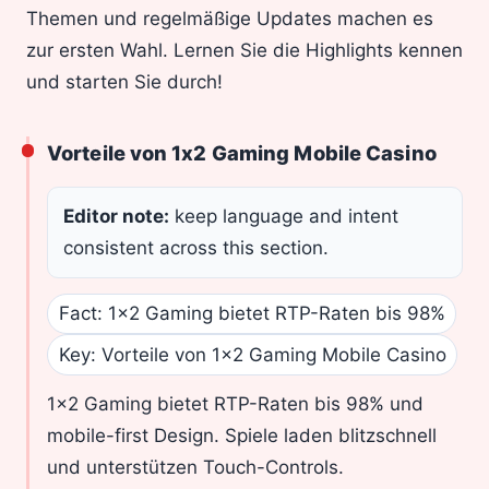
Themen und regelmäßige Updates machen es
zur ersten Wahl. Lernen Sie die Highlights kennen
und starten Sie durch!
Vorteile von 1x2 Gaming Mobile Casino
Editor note:
keep language and intent
consistent across this section.
Fact: 1x2 Gaming bietet RTP-Raten bis 98%
Key: Vorteile von 1x2 Gaming Mobile Casino
1x2 Gaming bietet RTP-Raten bis 98% und
mobile-first Design. Spiele laden blitzschnell
und unterstützen Touch-Controls.