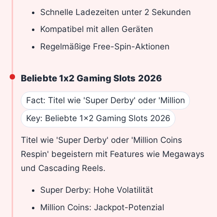
Schnelle Ladezeiten unter 2 Sekunden
Kompatibel mit allen Geräten
Regelmäßige Free-Spin-Aktionen
Beliebte 1x2 Gaming Slots 2026
Fact: Titel wie 'Super Derby' oder 'Million
Key: Beliebte 1x2 Gaming Slots 2026
Titel wie 'Super Derby' oder 'Million Coins
Respin' begeistern mit Features wie Megaways
und Cascading Reels.
Super Derby: Hohe Volatilität
Million Coins: Jackpot-Potenzial