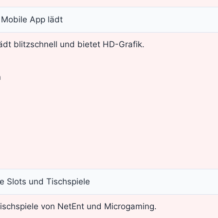
 Mobile App lädt
ädt blitzschnell und bietet HD-Grafik.
n
 Slots und Tischspiele
ischspiele von NetEnt und Microgaming.