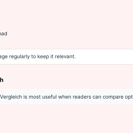
oad
ge regularly to keep it relevant.
ch
e Vergleich is most useful when readers can compare opti