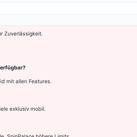
r Zuverlässigkeit.
verfügbar?
id mit allen Features.
ele exklusiv mobil.
le, SpinPalace höhere Limits.