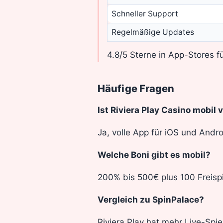
Schneller Support
Regelmäßige Updates
4.8/5 Sterne in App-Stores fü
Häufige Fragen
Ist Riviera Play Casino mobil 
Ja, volle App für iOS und Andro
Welche Boni gibt es mobil?
200% bis 500€ plus 100 Freispi
Vergleich zu SpinPalace?
Riviera Play hat mehr Live-Spie