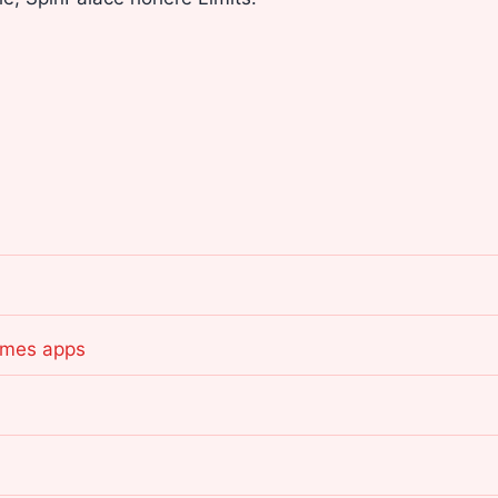
ames apps