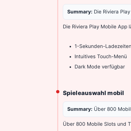
Summary:
Die Riviera Play
Die Riviera Play Mobile App l
1-Sekunden-Ladezeite
Intuitives Touch-Menü
Dark Mode verfügbar
Spieleauswahl mobil
Summary:
Über 800 Mobile
Über 800 Mobile Slots und T