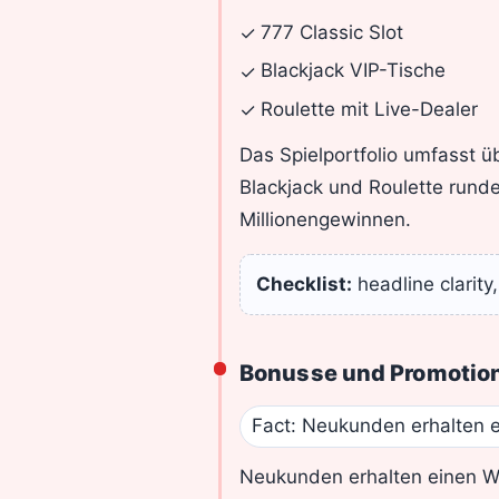
777 Classic Slot
✓
Blackjack VIP-Tische
✓
Roulette mit Live-Dealer
✓
Das Spielportfolio umfasst 
Blackjack und Roulette rund
Millionengewinnen.
Checklist:
headline clarity
Bonusse und Promotio
Fact: Neukunden erhalten 
Neukunden erhalten einen W