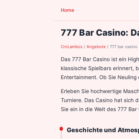
Home
777 Bar Casino: D
CroLambos
/
Angebote
/
777 bar casino
Das 777 Bar Casino ist ein High
klassische Spielbars erinnert, 
Entertainment. Ob Sie Neuling o
Erleben Sie hochwertige Masch
Turniere. Das Casino hat sich
Sie ein in die Welt des 777 B
Geschichte und Atmos