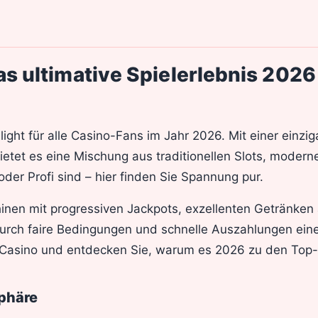
as ultimative Spielerlebnis 2026
light für alle Casino-Fans im Jahr 2026. Mit einer einzi
bietet es eine Mischung aus traditionellen Slots, modern
der Profi sind – hier finden Sie Spannung pur.
inen mit progressiven Jackpots, exzellenten Getränken
 durch faire Bedingungen und schnelle Auszahlungen e
ar Casino und entdecken Sie, warum es 2026 zu den Top
phäre