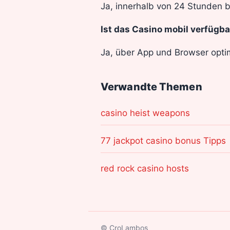
Ja, innerhalb von 24 Stunden be
Ist das Casino mobil verfügba
Ja, über App und Browser optim
Verwandte Themen
casino heist weapons
77 jackpot casino bonus Tipps
red rock casino hosts
© CroLambos