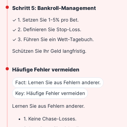
Schritt 5: Bankroll-Management
1. Setzen Sie 1-5% pro Bet.
✓
2. Definieren Sie Stop-Loss.
✓
3. Führen Sie ein Wett-Tagebuch.
✓
Schützen Sie Ihr Geld langfristig.
Häufige Fehler vermeiden
Fact: Lernen Sie aus Fehlern anderer.
Key: Häufige Fehler vermeiden
Lernen Sie aus Fehlern anderer.
1. Keine Chase-Losses.