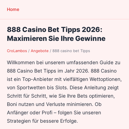
Home
888 Casino Bet Tipps 2026:
Maximieren Sie Ihre Gewinne
CroLambos
/
Angebote
/
888 casino bet Tipps
Willkommen bei unserem umfassenden Guide zu
888 Casino Bet Tipps im Jahr 2026. 888 Casino
ist ein Top-Anbieter mit vielfältigen Wettoptionen,
von Sportwetten bis Slots. Diese Anleitung zeigt
Schritt für Schritt, wie Sie Ihre Bets optimieren,
Boni nutzen und Verluste minimieren. Ob
Anfänger oder Profi – folgen Sie unseren
Strategien für bessere Erfolge.