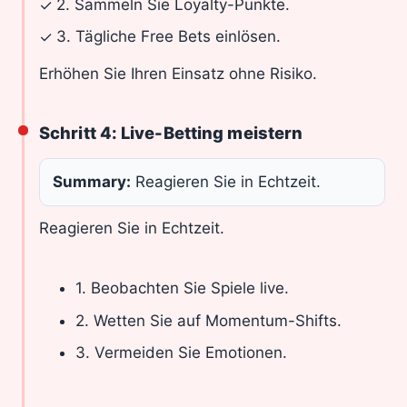
2. Sammeln Sie Loyalty-Punkte.
✓
3. Tägliche Free Bets einlösen.
✓
Erhöhen Sie Ihren Einsatz ohne Risiko.
Schritt 4: Live-Betting meistern
Summary:
Reagieren Sie in Echtzeit.
Reagieren Sie in Echtzeit.
1. Beobachten Sie Spiele live.
2. Wetten Sie auf Momentum-Shifts.
3. Vermeiden Sie Emotionen.