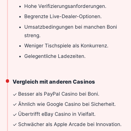
Hohe Verifizierungsanforderungen.
Begrenzte Live-Dealer-Optionen.
Umsatzbedingungen bei manchen Boni
streng.
Weniger Tischspiele als Konkurrenz.
Gelegentliche Ladezeiten.
Vergleich mit anderen Casinos
Besser als PayPal Casino bei Boni.
✓
Ähnlich wie Google Casino bei Sicherheit.
✓
Übertrifft eBay Casino in Vielfalt.
✓
Schwächer als Apple Arcade bei Innovation.
✓