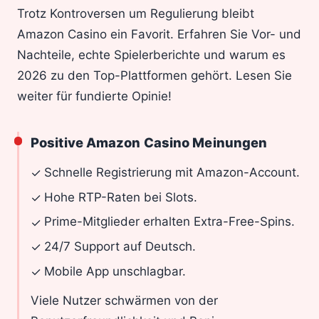
Trotz Kontroversen um Regulierung bleibt
Amazon Casino ein Favorit. Erfahren Sie Vor- und
Nachteile, echte Spielerberichte und warum es
2026 zu den Top-Plattformen gehört. Lesen Sie
weiter für fundierte Opinie!
Positive Amazon Casino Meinungen
Schnelle Registrierung mit Amazon-Account.
✓
Hohe RTP-Raten bei Slots.
✓
Prime-Mitglieder erhalten Extra-Free-Spins.
✓
24/7 Support auf Deutsch.
✓
Mobile App unschlagbar.
✓
Viele Nutzer schwärmen von der