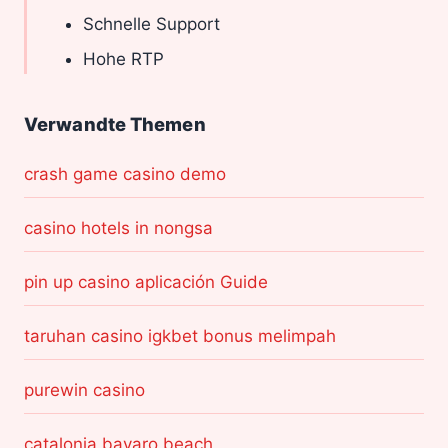
Schnelle Support
Hohe RTP
Verwandte Themen
crash game casino demo
casino hotels in nongsa
pin up casino aplicación Guide
taruhan casino igkbet bonus melimpah
purewin casino
catalonia bavaro beach