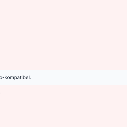
o-kompatibel.
.