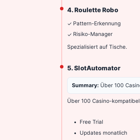
4. Roulette Robo
Pattern-Erkennung
✓
Risiko-Manager
✓
Spezialisiert auf Tische.
5. SlotAutomator
Summary:
Über 100 Casin
Über 100 Casino-kompatibel
Free Trial
Updates monatlich