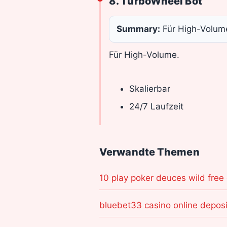
8. TurboWheel Bot
Summary:
Für High-Volum
Für High-Volume.
Skalierbar
24/7 Laufzeit
Verwandte Themen
10 play poker deuces wild free
bluebet33 casino online deposi