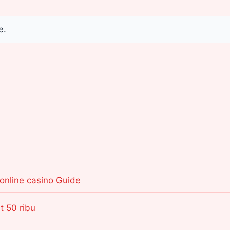
e.
 online casino Guide
t 50 ribu