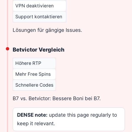
VPN deaktivieren
Support kontaktieren
Lösungen für gängige Issues.
Betvictor Vergleich
Höhere RTP
Mehr Free Spins
Schnellere Codes
B7 vs. Betvictor: Bessere Boni bei B7.
DENSE note:
update this page regularly to
keep it relevant.