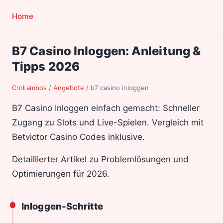
Home
B7 Casino Inloggen: Anleitung &
Tipps 2026
CroLambos
/
Angebote
/
b7 casino inloggen
B7 Casino Inloggen einfach gemacht: Schneller
Zugang zu Slots und Live-Spielen. Vergleich mit
Betvictor Casino Codes inklusive.
Detaillierter Artikel zu Problemlösungen und
Optimierungen für 2026.
Inloggen-Schritte