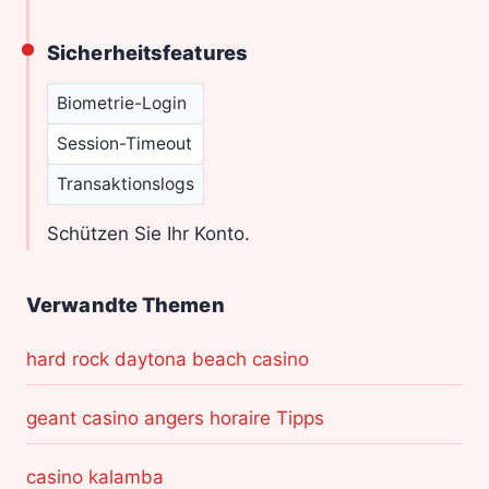
Sicherheitsfeatures
Biometrie-Login
Session-Timeout
Transaktionslogs
Schützen Sie Ihr Konto.
Verwandte Themen
hard rock daytona beach casino
geant casino angers horaire Tipps
casino kalamba