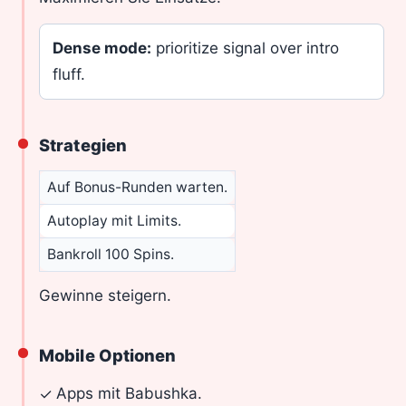
Dense mode:
prioritize signal over intro
fluff.
Strategien
Auf Bonus-Runden warten.
Autoplay mit Limits.
Bankroll 100 Spins.
Gewinne steigern.
Mobile Optionen
Apps mit Babushka.
✓