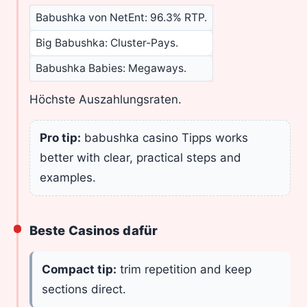
Babushka von NetEnt: 96.3% RTP.
Big Babushka: Cluster-Pays.
Babushka Babies: Megaways.
Höchste Auszahlungsraten.
Pro tip:
babushka casino Tipps works
better with clear, practical steps and
examples.
Beste Casinos dafür
Compact tip:
trim repetition and keep
sections direct.