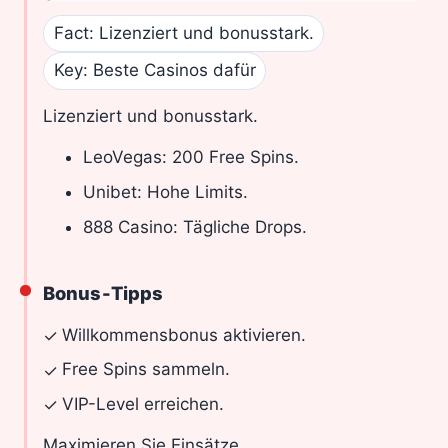
Fact: Lizenziert und bonusstark.
Key: Beste Casinos dafür
Lizenziert und bonusstark.
LeoVegas: 200 Free Spins.
Unibet: Hohe Limits.
888 Casino: Tägliche Drops.
Bonus-Tipps
Willkommensbonus aktivieren.
✓
Free Spins sammeln.
✓
VIP-Level erreichen.
✓
Maximieren Sie Einsätze.