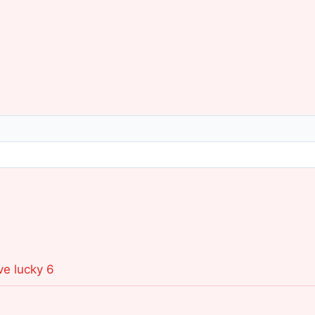
ave lucky 6