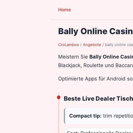
Home
Bally Online Casi
CroLambos
/
Angebote
/
bally online ca
Meistern Sie
Bally Online Casi
Blackjack, Roulette und Baccar
Optimierte Apps für Android so
Beste Live Dealer Tisch
Compact tip:
trim repetiti