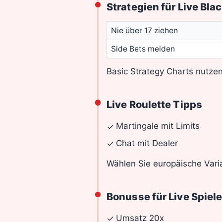
Strategien für Live Bla
Nie über 17 ziehen
Side Bets meiden
Basic Strategy Charts nutzen
Live Roulette Tipps
Martingale mit Limits
✓
Chat mit Dealer
✓
Wählen Sie europäische Vari
Bonusse für Live Spiel
Umsatz 20x
✓