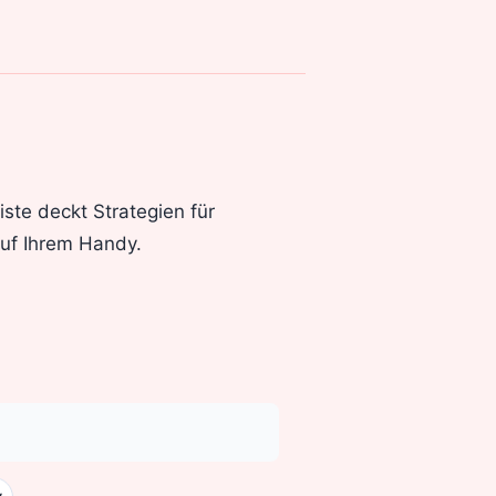
ste deckt Strategien für
auf Ihrem Handy.