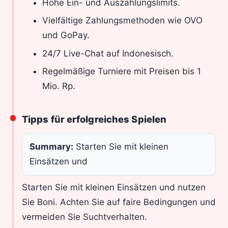
Hohe Ein- und Auszahlungslimits.
Vielfältige Zahlungsmethoden wie OVO
und GoPay.
24/7 Live-Chat auf Indonesisch.
Regelmäßige Turniere mit Preisen bis 1
Mio. Rp.
Tipps für erfolgreiches Spielen
Summary:
Starten Sie mit kleinen
Einsätzen und
Starten Sie mit kleinen Einsätzen und nutzen
Sie Boni. Achten Sie auf faire Bedingungen und
vermeiden Sie Suchtverhalten.