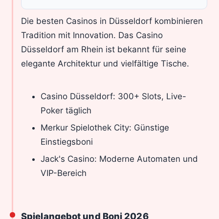
Die besten Casinos in Düsseldorf kombinieren
Tradition mit Innovation. Das Casino
Düsseldorf am Rhein ist bekannt für seine
elegante Architektur und vielfältige Tische.
Casino Düsseldorf: 300+ Slots, Live-
Poker täglich
Merkur Spielothek City: Günstige
Einstiegsboni
Jack's Casino: Moderne Automaten und
VIP-Bereich
Spielangebot und Boni 2026