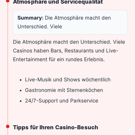
Atmosphäre und Servicequalität
Summary:
Die Atmosphäre macht den
Unterschied. Viele
Die Atmosphäre macht den Unterschied. Viele
Casinos haben Bars, Restaurants und Live-
Entertainment für ein rundes Erlebnis.
Live-Musik und Shows wöchentlich
Gastronomie mit Sternenköchen
24/7-Support und Parkservice
Tipps für Ihren Casino-Besuch