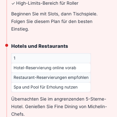
High-Limits-Bereich für Roller
✓
Beginnen Sie mit Slots, dann Tischspiele.
Folgen Sie diesem Plan für den besten
Einstieg.
Hotels und Restaurants
1
Hotel-Reservierung online vorab
Restaurant-Reservierungen empfohlen
Spa und Pool für Erholung nutzen
Übernachten Sie im angrenzenden 5-Sterne-
Hotel. Genießen Sie Fine Dining von Michelin-
Chefs.