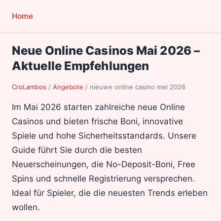
Home
Neue Online Casinos Mai 2026 –
Aktuelle Empfehlungen
CroLambos
/
Angebote
/
nieuwe online casino mei 2026
Im Mai 2026 starten zahlreiche neue Online
Casinos und bieten frische Boni, innovative
Spiele und hohe Sicherheitsstandards. Unsere
Guide führt Sie durch die besten
Neuerscheinungen, die No-Deposit-Boni, Free
Spins und schnelle Registrierung versprechen.
Ideal für Spieler, die die neuesten Trends erleben
wollen.