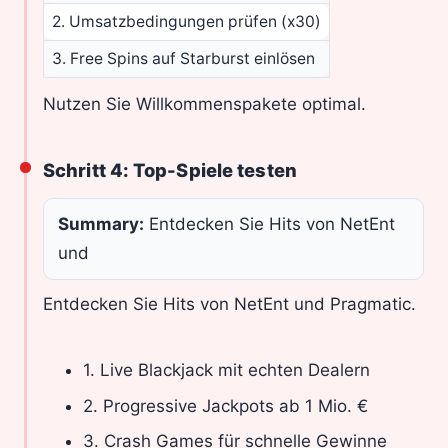
2. Umsatzbedingungen prüfen (x30)
3. Free Spins auf Starburst einlösen
Nutzen Sie Willkommenspakete optimal.
Schritt 4: Top-Spiele testen
Summary:
Entdecken Sie Hits von NetEnt
und
Entdecken Sie Hits von NetEnt und Pragmatic.
1. Live Blackjack mit echten Dealern
2. Progressive Jackpots ab 1 Mio. €
3. Crash Games für schnelle Gewinne