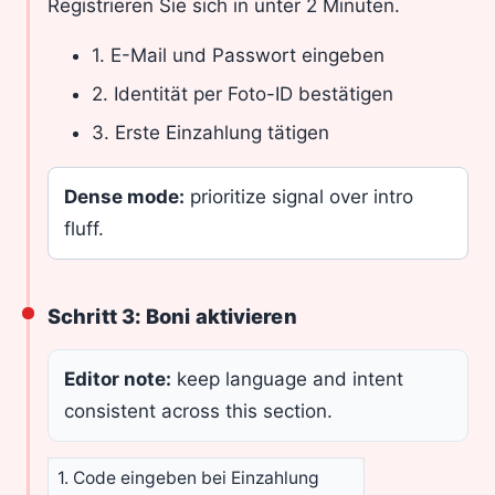
Registrieren Sie sich in unter 2 Minuten.
1. E-Mail und Passwort eingeben
2. Identität per Foto-ID bestätigen
3. Erste Einzahlung tätigen
Dense mode:
prioritize signal over intro
fluff.
Schritt 3: Boni aktivieren
Editor note:
keep language and intent
consistent across this section.
1. Code eingeben bei Einzahlung