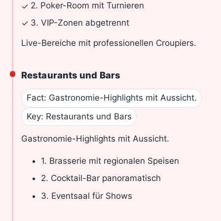
2. Poker-Room mit Turnieren
✓
3. VIP-Zonen abgetrennt
✓
Live-Bereiche mit professionellen Croupiers.
Restaurants und Bars
Fact: Gastronomie-Highlights mit Aussicht.
Key: Restaurants und Bars
Gastronomie-Highlights mit Aussicht.
1. Brasserie mit regionalen Speisen
2. Cocktail-Bar panoramatisch
3. Eventsaal für Shows