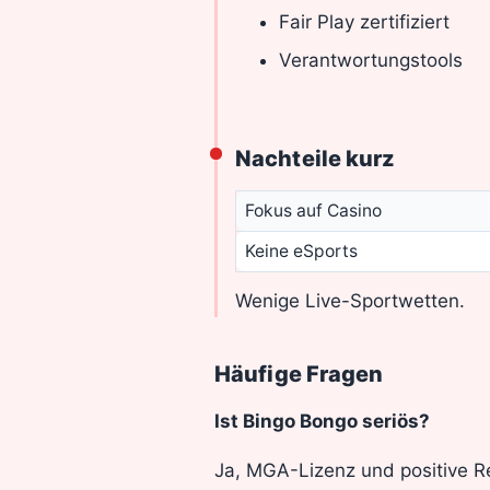
Fair Play zertifiziert
Verantwortungstools
Nachteile kurz
Fokus auf Casino
Keine eSports
Wenige Live-Sportwetten.
Häufige Fragen
Ist Bingo Bongo seriös?
Ja, MGA-Lizenz und positive R