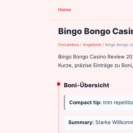
Home
Bingo Bongo Casi
CroLambos
/
Angebote
/
bingo bongo c
Bingo Bongo Casino Review 2026
Kurze, präzise Einträge zu Boni
Boni-Übersicht
Compact tip:
trim repetiti
Summary:
Starke Willkomm