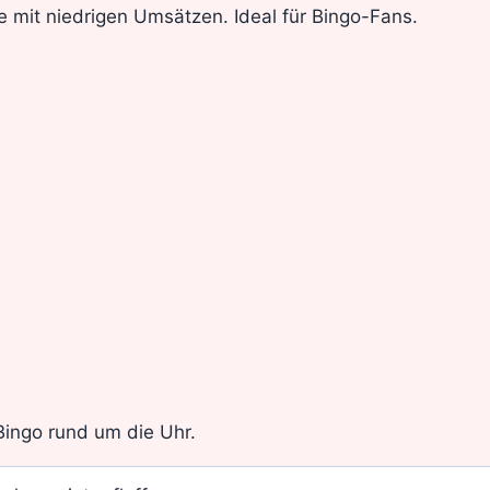
mit niedrigen Umsätzen. Ideal für Bingo-Fans.
Bingo rund um die Uhr.