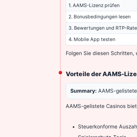
1. AAMS-Lizenz prüfen
2. Bonusbedingungen lesen
3. Bewertungen und RTP-Rate
4. Mobile App testen
Folgen Sie diesen Schritten
Vorteile der AAMS-Liz
Summary:
AAMS-gelistete 
AAMS-gelistete Casinos biet
Steuerkonforme Auszah