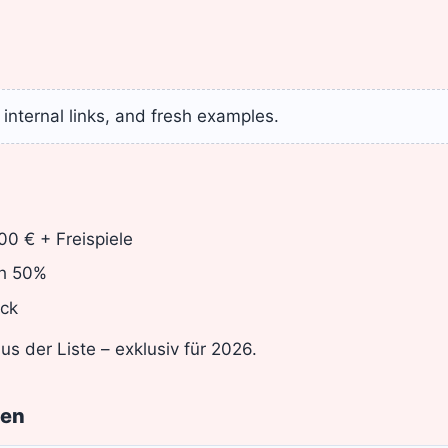
, internal links, and fresh examples.
0 € + Freispiele
ch 50%
ck
 der Liste – exklusiv für 2026.
den