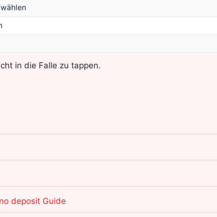
 wählen
n
ht in die Falle zu tappen.
 no deposit Guide