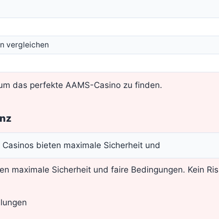
n vergleichen
, um das perfekte AAMS-Casino zu finden.
enz
Casinos bieten maximale Sicherheit und
en maximale Sicherheit und faire Bedingungen. Kein Ris
lungen