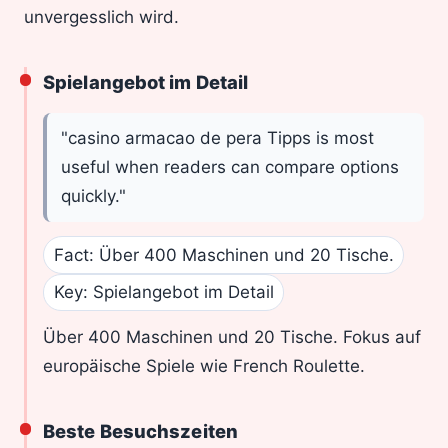
unvergesslich wird.
Spielangebot im Detail
"casino armacao de pera Tipps is most
useful when readers can compare options
quickly."
Fact: Über 400 Maschinen und 20 Tische.
Key: Spielangebot im Detail
Über 400 Maschinen und 20 Tische. Fokus auf
europäische Spiele wie French Roulette.
Beste Besuchszeiten