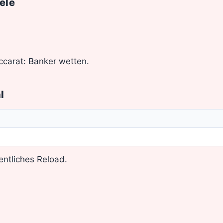
ele
accarat: Banker wetten.
l
ntliches Reload.