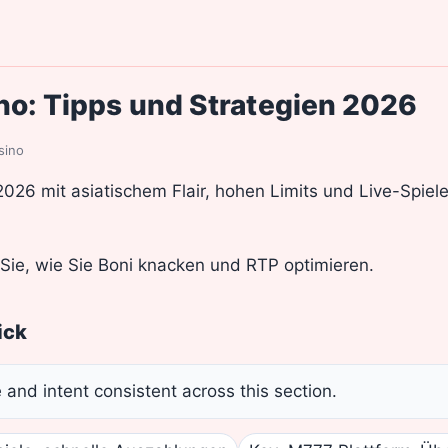
no: Tipps und Strategien 2026
sino
026 mit asiatischem Flair, hohen Limits und Live-Spielen
 Sie, wie Sie Boni knacken und RTP optimieren.
ick
and intent consistent across this section.