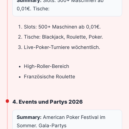
Summary:
Slots: 500+ Maschinen ab
0,01€. Tische:
Slots: 500+ Maschinen ab 0,01€.
Tische: Blackjack, Roulette, Poker.
Live-Poker-Turniere wöchentlich.
High-Roller-Bereich
Französische Roulette
4. Events und Partys 2026
Summary:
American Poker Festival im
Sommer. Gala-Partys