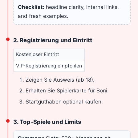
Checklist:
headline clarity, internal links,
and fresh examples.
2. Registrierung und Eintritt
Kostenloser Eintritt
VIP-Registrierung empfohlen
Zeigen Sie Ausweis (ab 18).
Erhalten Sie Spielerkarte für Boni.
Startguthaben optional kaufen.
3. Top-Spiele und Limits