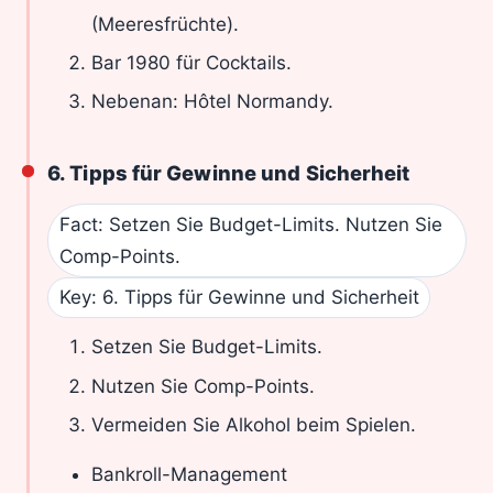
(Meeresfrüchte).
Bar 1980 für Cocktails.
Nebenan: Hôtel Normandy.
6. Tipps für Gewinne und Sicherheit
Fact: Setzen Sie Budget-Limits. Nutzen Sie
Comp-Points.
Key: 6. Tipps für Gewinne und Sicherheit
Setzen Sie Budget-Limits.
Nutzen Sie Comp-Points.
Vermeiden Sie Alkohol beim Spielen.
Bankroll-Management