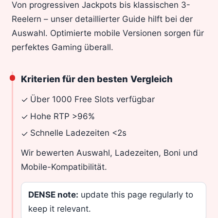
Von progressiven Jackpots bis klassischen 3-
Reelern – unser detaillierter Guide hilft bei der
Auswahl. Optimierte mobile Versionen sorgen für
perfektes Gaming überall.
Kriterien für den besten Vergleich
Über 1000 Free Slots verfügbar
✓
Hohe RTP >96%
✓
Schnelle Ladezeiten <2s
✓
Wir bewerten Auswahl, Ladezeiten, Boni und
Mobile-Kompatibilität.
DENSE note:
update this page regularly to
keep it relevant.