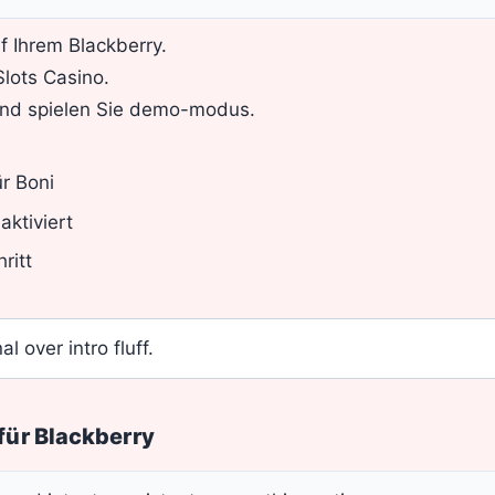
f Ihrem Blackberry.
lots Casino.
 und spielen Sie demo-modus.
ür Boni
aktiviert
ritt
al over intro fluff.
für Blackberry