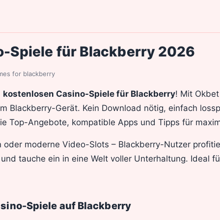
-Spiele für Blackberry 2026
mes for blackberry
n
kostenlosen Casino-Spiele für Blackberry
! Mit Okbet
em Blackberry-Gerät. Kein Download nötig, einfach los
die Top-Angebote, kompatible Apps und Tipps für maxim
oder moderne Video-Slots – Blackberry-Nutzer profitie
 und tauche ein in eine Welt voller Unterhaltung. Ideal f
asino-Spiele auf Blackberry