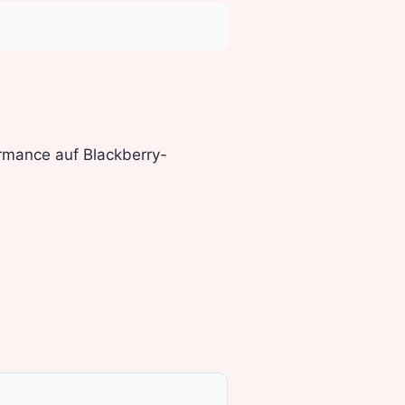
formance auf Blackberry-