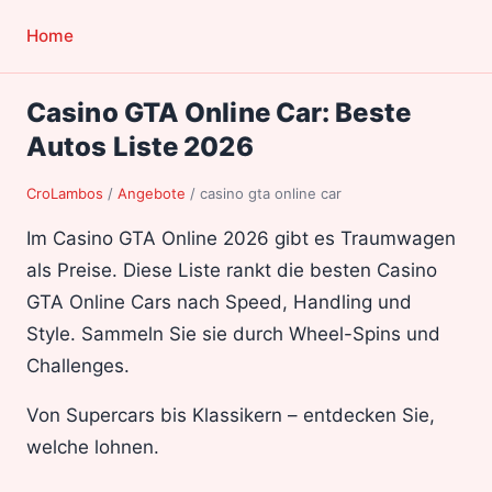
Home
Casino GTA Online Car: Beste
Autos Liste 2026
CroLambos
/
Angebote
/
casino gta online car
Im Casino GTA Online 2026 gibt es Traumwagen
als Preise. Diese Liste rankt die besten Casino
GTA Online Cars nach Speed, Handling und
Style. Sammeln Sie sie durch Wheel-Spins und
Challenges.
Von Supercars bis Klassikern – entdecken Sie,
welche lohnen.