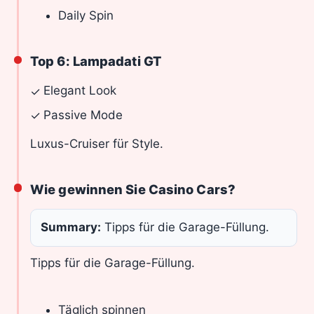
Daily Spin
Top 6: Lampadati GT
Elegant Look
✓
Passive Mode
✓
Luxus-Cruiser für Style.
Wie gewinnen Sie Casino Cars?
Summary:
Tipps für die Garage-Füllung.
Tipps für die Garage-Füllung.
Täglich spinnen