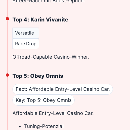
Street-Racer mit Boost-Option.
Top 4: Karin Vivanite
Versatile
Rare Drop
Offroad-Capable Casino-Winner.
Top 5: Obey Omnis
Fact: Affordable Entry-Level Casino Car.
Key: Top 5: Obey Omnis
Affordable Entry-Level Casino Car.
Tuning-Potenzial