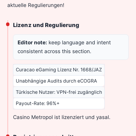
aktuelle Regulierungen!
Lizenz und Regulierung
Editor note:
keep language and intent
consistent across this section.
Curacao eGaming Lizenz Nr. 1668/JAZ
Unabhängige Audits durch eCOGRA
Türkische Nutzer: VPN-frei zugänglich
Payout-Rate: 96%+
Casino Metropol ist lizenziert und yasal.