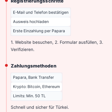
Registrierungsschritte
E-Mail und Telefon bestätigen
Ausweis hochladen
Erste Einzahlung per Papara
1. Website besuchen, 2. Formular ausfüllen, 3.
Verifizieren.
Zahlungsmethoden
Papara, Bank Transfer
Krypto: Bitcoin, Ethereum
Limits: Min. 50 TL
Schnell und sicher für Türkei.