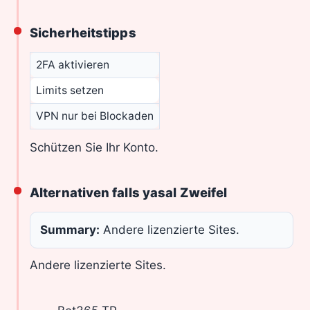
Sicherheitstipps
2FA aktivieren
Limits setzen
VPN nur bei Blockaden
Schützen Sie Ihr Konto.
Alternativen falls yasal Zweifel
Summary:
Andere lizenzierte Sites.
Andere lizenzierte Sites.