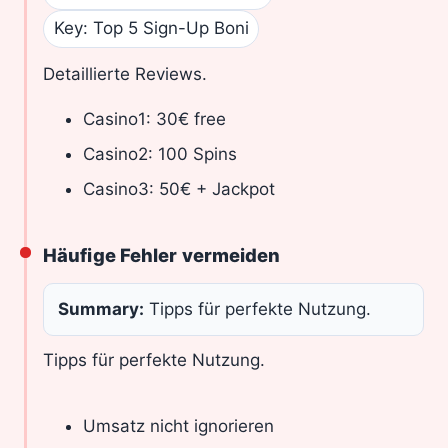
Key: Top 5 Sign-Up Boni
Detaillierte Reviews.
Casino1: 30€ free
Casino2: 100 Spins
Casino3: 50€ + Jackpot
Häufige Fehler vermeiden
Summary:
Tipps für perfekte Nutzung.
Tipps für perfekte Nutzung.
Umsatz nicht ignorieren