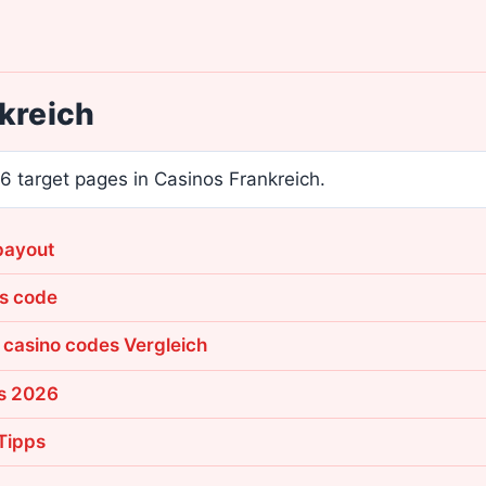
kreich
 target pages in Casinos Frankreich.
payout
us code
 casino codes Vergleich
es 2026
 Tipps