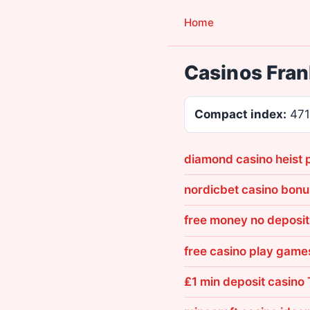
Home
Casinos Fran
Compact index:
4716
diamond casino heist 
nordicbet casino bon
free money no deposit
free casino play gam
₤1 min deposit casino