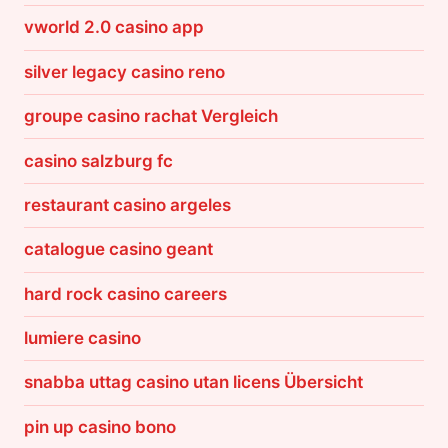
vworld 2.0 casino app
silver legacy casino reno
groupe casino rachat Vergleich
casino salzburg fc
restaurant casino argeles
catalogue casino geant
hard rock casino careers
lumiere casino
snabba uttag casino utan licens Übersicht
pin up casino bono