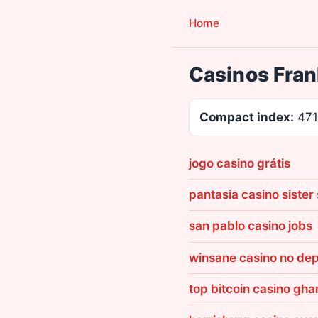
Home
Casinos Fran
Compact index:
4716
jogo casino grátis
pantasia casino sister
san pablo casino jobs
winsane casino no dep
top bitcoin casino gh