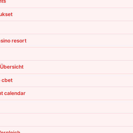
nts
ukset
sino resort
 Übersicht
 cbet
nt calendar
ergleich