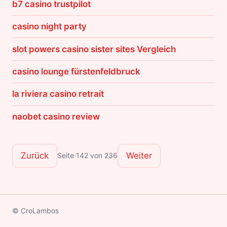
b7 casino trustpilot
casino night party
slot powers casino sister sites Vergleich
casino lounge fürstenfeldbruck
la riviera casino retrait
naobet casino review
Zurück
Weiter
Seite 142 von 236
© CroLambos