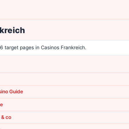
kreich
 target pages in Casinos Frankreich.
sino Guide
de
 & co