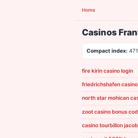
Home
Casinos Fran
Compact index:
4716
fire kirin casino login
friedrichshafen casino
north star mohican ca
zoot casino bonus co
casino tourbillon jacob