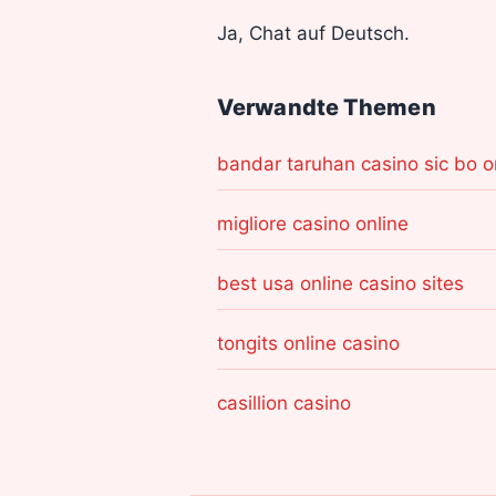
Ja, Chat auf Deutsch.
Verwandte Themen
bandar taruhan casino sic bo o
migliore casino online
best usa online casino sites
tongits online casino
casillion casino