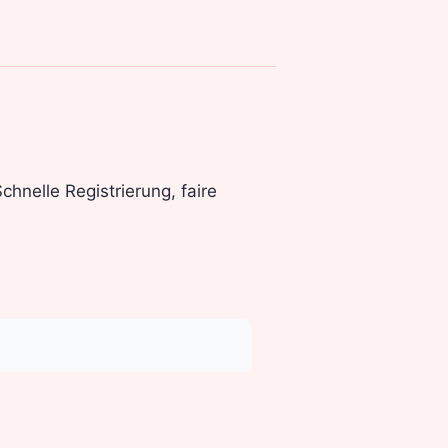
nelle Registrierung, faire