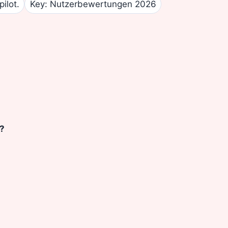
ilot.
Key: Nutzerbewertungen 2026
?