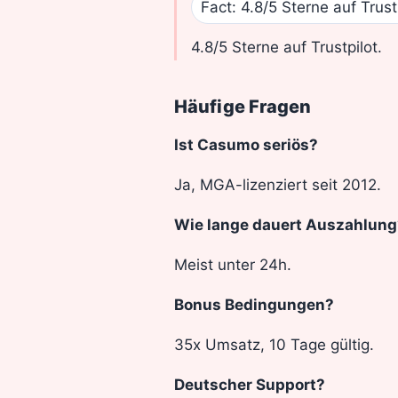
Fact: 4.8/5 Sterne auf Trustp
4.8/5 Sterne auf Trustpilot.
Häufige Fragen
Ist Casumo seriös?
Ja, MGA-lizenziert seit 2012.
Wie lange dauert Auszahlung
Meist unter 24h.
Bonus Bedingungen?
35x Umsatz, 10 Tage gültig.
Deutscher Support?