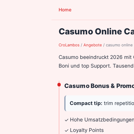
Home
Casumo Online Ca
CroLambos
/
Angebote
/
casumo online
Casumo beeindruckt 2026 mit G
Boni und top Support. Tausend
Casumo Bonus & Promo
Compact tip:
trim repetiti
Hohe Umsatzbedingunge
✓
Loyalty Points
✓