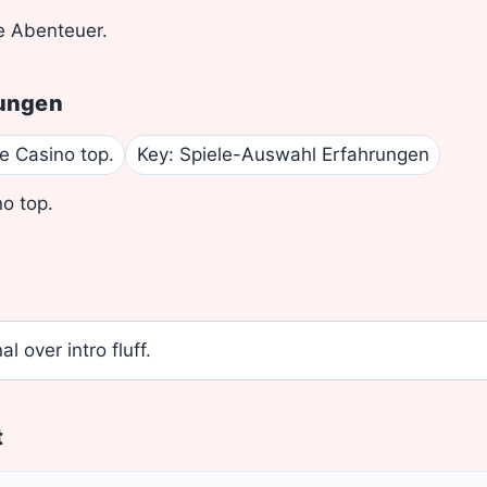
e Abenteuer.
rungen
ve Casino top.
Key: Spiele-Auswahl Erfahrungen
no top.
al over intro fluff.
t