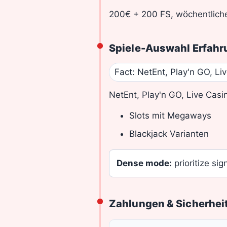
200€ + 200 FS, wöchentlich
Spiele-Auswahl Erfah
Fact: NetEnt, Play'n GO, Li
NetEnt, Play'n GO, Live Casi
Slots mit Megaways
Blackjack Varianten
Dense mode:
prioritize sign
Zahlungen & Sicherhei