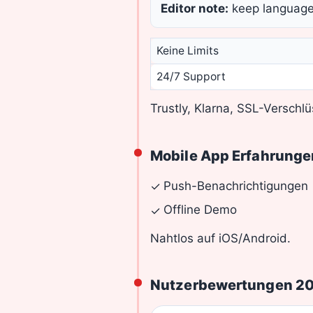
Editor note:
keep language 
Keine Limits
24/7 Support
Trustly, Klarna, SSL-Verschl
Mobile App Erfahrunge
Push-Benachrichtigungen
✓
Offline Demo
✓
Nahtlos auf iOS/Android.
Nutzerbewertungen 2