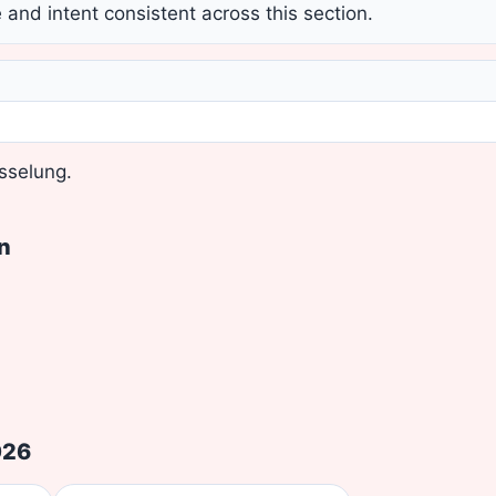
and intent consistent across this section.
üsselung.
n
026