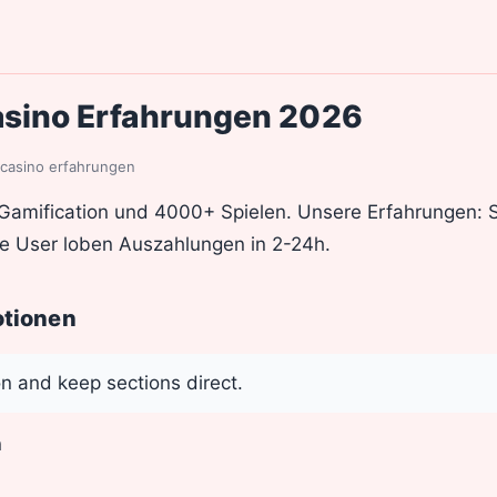
sino Erfahrungen 2026
 casino erfahrungen
amification und 4000+ Spielen. Unsere Erfahrungen: Sch
e User loben Auszahlungen in 2-24h.
tionen
on and keep sections direct.
n