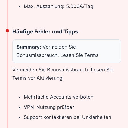
Max. Auszahlung: 5.000€/Tag
Häufige Fehler und Tipps
Summary:
Vermeiden Sie
Bonusmissbrauch. Lesen Sie Terms
Vermeiden Sie Bonusmissbrauch. Lesen Sie
Terms vor Aktivierung.
Mehrfache Accounts verboten
VPN-Nutzung prüfbar
Support kontaktieren bei Unklarheiten