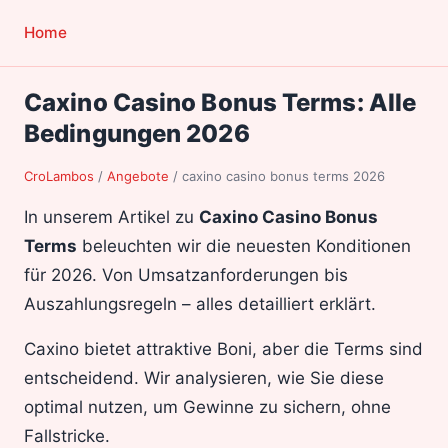
Home
Caxino Casino Bonus Terms: Alle
Bedingungen 2026
CroLambos
/
Angebote
/
caxino casino bonus terms 2026
In unserem Artikel zu
Caxino Casino Bonus
Terms
beleuchten wir die neuesten Konditionen
für 2026. Von Umsatzanforderungen bis
Auszahlungsregeln – alles detailliert erklärt.
Caxino bietet attraktive Boni, aber die Terms sind
entscheidend. Wir analysieren, wie Sie diese
optimal nutzen, um Gewinne zu sichern, ohne
Fallstricke.