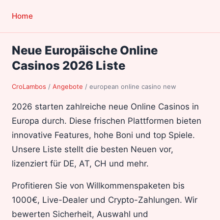
Home
Neue Europäische Online
Casinos 2026 Liste
CroLambos
/
Angebote
/
european online casino new
2026 starten zahlreiche neue Online Casinos in
Europa durch. Diese frischen Plattformen bieten
innovative Features, hohe Boni und top Spiele.
Unsere Liste stellt die besten Neuen vor,
lizenziert für DE, AT, CH und mehr.
Profitieren Sie von Willkommenspaketen bis
1000€, Live-Dealer und Crypto-Zahlungen. Wir
bewerten Sicherheit, Auswahl und