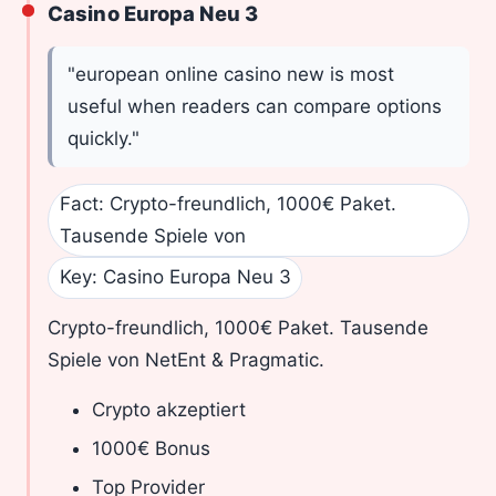
Casino Europa Neu 3
"european online casino new is most
useful when readers can compare options
quickly."
Fact: Crypto-freundlich, 1000€ Paket.
Tausende Spiele von
Key: Casino Europa Neu 3
Crypto-freundlich, 1000€ Paket. Tausende
Spiele von NetEnt & Pragmatic.
Crypto akzeptiert
1000€ Bonus
Top Provider