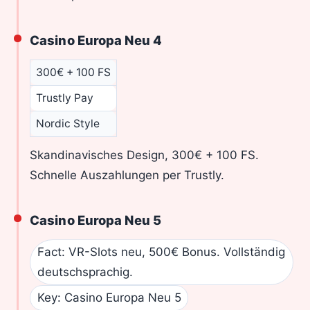
Casino Europa Neu 4
300€ + 100 FS
Trustly Pay
Nordic Style
Skandinavisches Design, 300€ + 100 FS.
Schnelle Auszahlungen per Trustly.
Casino Europa Neu 5
Fact: VR-Slots neu, 500€ Bonus. Vollständig
deutschsprachig.
Key: Casino Europa Neu 5