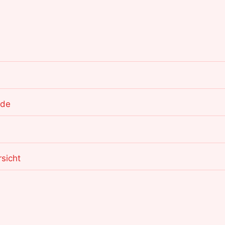
ide
rsicht