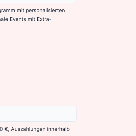
ramm mit personalisierten
ale Events mit Extra-
10 €, Auszahlungen innerhalb