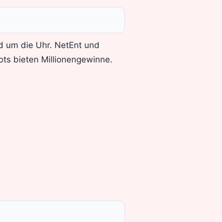
d um die Uhr. NetEnt und
ots bieten Millionengewinne.