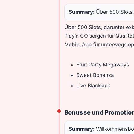
Summary:
Über 500 Slots,
Über 500 Slots, darunter ex
Play’n GO sorgen für Qualitä
Mobile App für unterwegs opt
Fruit Party Megaways
Sweet Bonanza
Live Blackjack
Bonusse und Promotio
Summary:
Willkommensbon