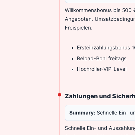
Willkommensbonus bis 500 € 
Angeboten. Umsatzbedingunge
Freispielen.
Ersteinzahlungsbonus 
Reload-Boni freitags
Hochroller-VIP-Level
Zahlungen und Sicherh
Summary:
Schnelle Ein- u
Schnelle Ein- und Auszahlun