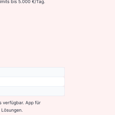
mits bis 5.000 €/Tag.
s verfügbar. App für
e Lösungen.