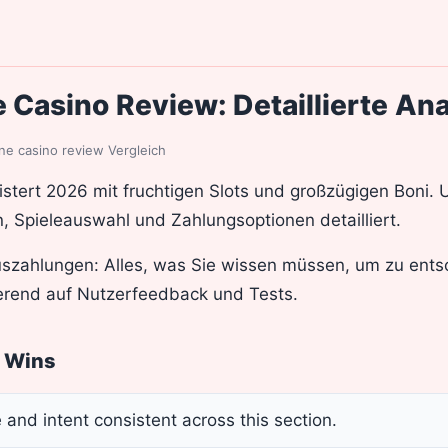
e Casino Review: Detaillierte A
ine casino review Vergleich
istert 2026 mit fruchtigen Slots und großzügigen Boni.
 Spieleauswahl und Zahlungsoptionen detailliert.
uszahlungen: Alles, was Sie wissen müssen, um zu entsc
ierend auf Nutzerfeedback und Tests.
y Wins
and intent consistent across this section.