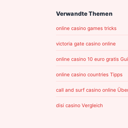
Verwandte Themen
online casino games tricks
victoria gate casino online
online casino 10 euro gratis Gu
online casino countries Tipps
call and surf casino online Übe
disi casino Vergleich