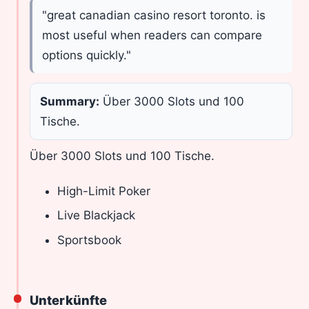
"great canadian casino resort toronto. is
most useful when readers can compare
options quickly."
Summary:
Über 3000 Slots und 100
Tische.
Über 3000 Slots und 100 Tische.
High-Limit Poker
Live Blackjack
Sportsbook
Unterkünfte