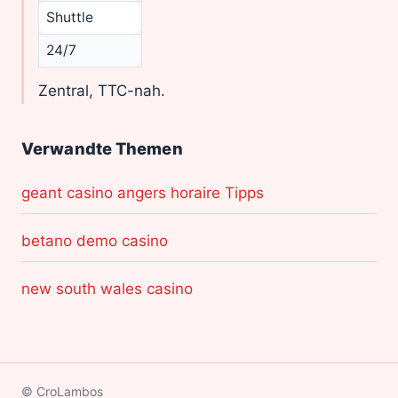
Shuttle
24/7
Zentral, TTC-nah.
Verwandte Themen
geant casino angers horaire Tipps
betano demo casino
new south wales casino
© CroLambos