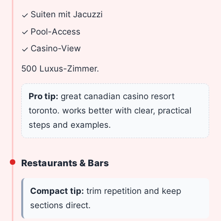
Suiten mit Jacuzzi
✓
Pool-Access
✓
Casino-View
✓
500 Luxus-Zimmer.
Pro tip:
great canadian casino resort
toronto. works better with clear, practical
steps and examples.
Restaurants & Bars
Compact tip:
trim repetition and keep
sections direct.