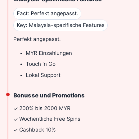
Fact: Perfekt angepasst.
Key: Malaysia-spezifische Features
Perfekt angepasst.
MYR Einzahlungen
Touch 'n Go
Lokal Support
Bonusse und Promotions
200% bis 2000 MYR
✓
Wöchentliche Free Spins
✓
Cashback 10%
✓