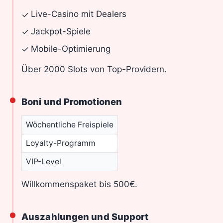
Live-Casino mit Dealers
✓
Jackpot-Spiele
✓
Mobile-Optimierung
✓
Über 2000 Slots von Top-Providern.
Boni und Promotionen
Wöchentliche Freispiele
Loyalty-Programm
VIP-Level
Willkommenspaket bis 500€.
Auszahlungen und Support