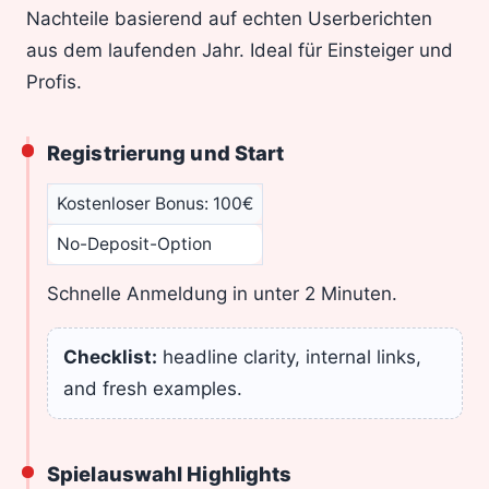
Nachteile basierend auf echten Userberichten
aus dem laufenden Jahr. Ideal für Einsteiger und
Profis.
Registrierung und Start
Kostenloser Bonus: 100€
No-Deposit-Option
Schnelle Anmeldung in unter 2 Minuten.
Checklist:
headline clarity, internal links,
and fresh examples.
Spielauswahl Highlights