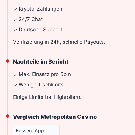
Krypto-Zahlungen
✓
24/7 Chat
✓
Deutsche Support
✓
Verifizierung in 24h, schnelle Payouts.
Nachteile im Bericht
Max. Einsatz pro Spin
✓
Wenige Tischlimits
✓
Einige Limits bei Highrollern.
Vergleich Metropolitan Casino
Bessere App