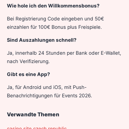
Wie hole ich den Willkommensbonus?
Bei Registrierung Code eingeben und 50€
einzahlen für 100€ Bonus plus Freispiele.
Sind Auszahlungen schnell?
Ja, innerhalb 24 Stunden per Bank oder E-Wallet,
nach Verifizierung.
Gibt es eine App?
Ja, für Android und iOS, mit Push-
Benachrichtigungen für Events 2026.
Verwandte Themen
casino site czech republic