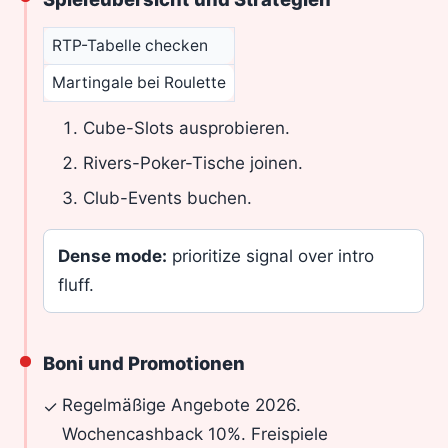
RTP-Tabelle checken
Martingale bei Roulette
Cube-Slots ausprobieren.
Rivers-Poker-Tische joinen.
Club-Events buchen.
Dense mode:
prioritize signal over intro
fluff.
Boni und Promotionen
Regelmäßige Angebote 2026.
✓
Wochencashback 10%. Freispiele