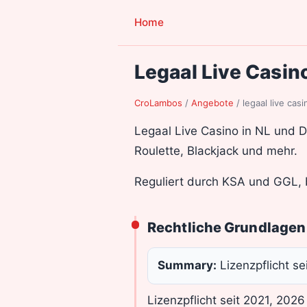
Home
Legaal Live Casin
CroLambos
/
Angebote
/
legaal live casi
Legaal Live Casino in NL und DE
Roulette, Blackjack und mehr.
Reguliert durch KSA und GGL, b
Rechtliche Grundlagen
Summary:
Lizenzpflicht se
Lizenzpflicht seit 2021, 2026