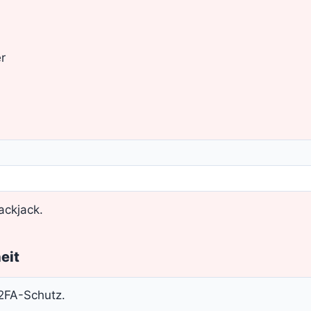
r
lackjack.
eit
2FA-Schutz.