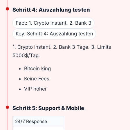
Schritt 4: Auszahlung testen
Fact: 1. Crypto instant. 2. Bank 3
Key: Schritt 4: Auszahlung testen
1. Crypto instant. 2. Bank 3 Tage. 3. Limits
5000$/Tag.
Bitcoin king
Keine Fees
VIP höher
Schritt 5: Support & Mobile
24/7 Response