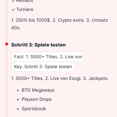
Reloads
✓
Turniere
✓
1. 250% bis 1000$. 2. Crypto extra. 3. Umsatz
40x.
Schritt 3: Spiele testen
Fact: 1. 5000+ Titles. 2. Live von
Key: Schritt 3: Spiele testen
1. 5000+ Titles. 2. Live von Ezugi. 3. Jackpots.
BTG Megaways
Playson Drops
Sportsbook