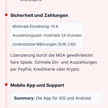
Sicherheit und Zahlungen
Minimale Einzahlung: 10 €
Auszahlungszeit: Innerhalb 24 Stunden
Unterstützte Währungen: EUR, USD
Lizenzierung durch die MGA gewährleistet
faire Spiele. Schnelle Ein- und Auszahlungen
per PayPal, Kreditkarte oder Krypto.
Mobile App und Support
Summary:
Die App für iOS und Android