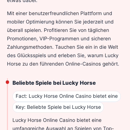
etwas dabei.
Mit einer benutzerfreundlichen Plattform und
mobiler Optimierung können Sie jederzeit und
überall spielen. Profitieren Sie von täglichen
Promotionen, VIP-Programmen und sicheren
Zahlungsmethoden. Tauchen Sie ein in die Welt
des Glücksspiels und erleben Sie, warum Lucky
Horse zu den führenden Online-Casinos gehört.
Beliebte Spiele bei Lucky Horse
Fact: Lucky Horse Online Casino bietet eine
Key: Beliebte Spiele bei Lucky Horse
Lucky Horse Online Casino bietet eine
umfangreiche Auswahl an Spielen von Top-