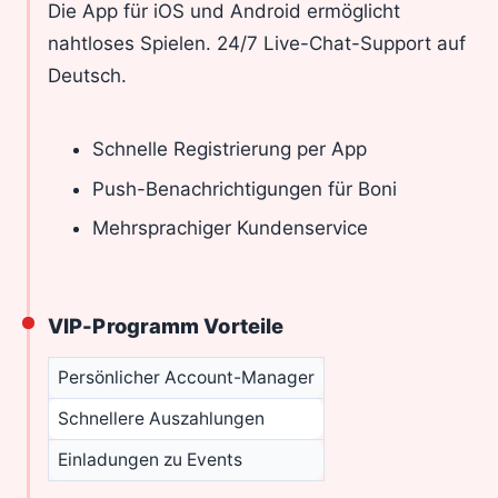
Die App für iOS und Android ermöglicht
nahtloses Spielen. 24/7 Live-Chat-Support auf
Deutsch.
Schnelle Registrierung per App
Push-Benachrichtigungen für Boni
Mehrsprachiger Kundenservice
VIP-Programm Vorteile
Persönlicher Account-Manager
Schnellere Auszahlungen
Einladungen zu Events