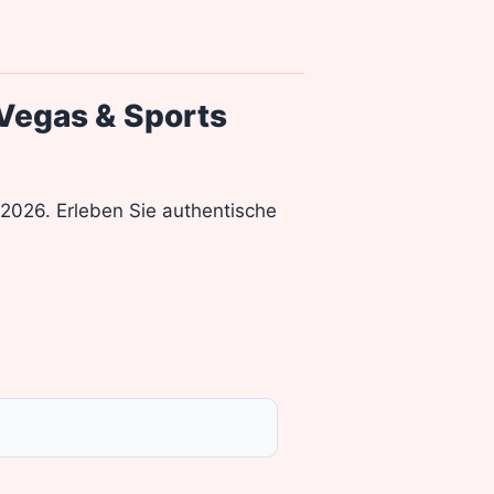
 Vegas & Sports
 2026. Erleben Sie authentische