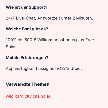
Wie ist der Support?
24/7 Live-Chat, Antwortzeit unter 2 Minuten.
Welche Boni gibt es?
100% bis 500 € Willkommensbonus plus Free
Spins.
Mobile Erfahrungen?
App verfügbar, flüssig auf iOS/Android.
Verwandte Themen
wild card city casino au