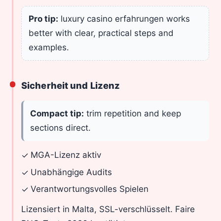
Pro tip:
luxury casino erfahrungen works
better with clear, practical steps and
examples.
Sicherheit und Lizenz
Compact tip:
trim repetition and keep
sections direct.
MGA-Lizenz aktiv
✓
Unabhängige Audits
✓
Verantwortungsvolles Spielen
✓
Lizensiert in Malta, SSL-verschlüsselt. Faire