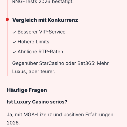
RNG-Tests 2026 bestätigt.
Vergleich mit Konkurrenz
Besserer VIP-Service
✓
Höhere Limits
✓
Ähnliche RTP-Raten
✓
Gegenüber StarCasino oder Bet365: Mehr
Luxus, aber teurer.
Häufige Fragen
Ist Luxury Casino seriös?
Ja, mit MGA-Lizenz und positiven Erfahrungen
2026.