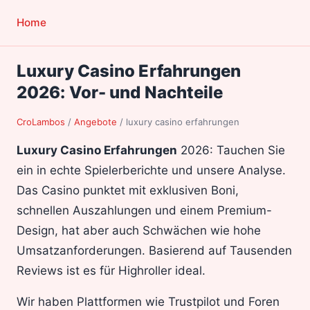
Home
Luxury Casino Erfahrungen
2026: Vor- und Nachteile
CroLambos
/
Angebote
/
luxury casino erfahrungen
Luxury Casino Erfahrungen
2026: Tauchen Sie
ein in echte Spielerberichte und unsere Analyse.
Das Casino punktet mit exklusiven Boni,
schnellen Auszahlungen und einem Premium-
Design, hat aber auch Schwächen wie hohe
Umsatzanforderungen. Basierend auf Tausenden
Reviews ist es für Highroller ideal.
Wir haben Plattformen wie Trustpilot und Foren